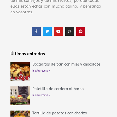
de mis consejos y de mis recetas, porque todas
ellas están echas con mucho cariño, y pensando
en vosotros.
F
T
Y
I
P
a
w
o
n
i
c
i
u
s
n
e
t
t
t
t
b
t
u
a
e
o
e
b
g
r
o
r
e
r
e
Últimas entradas
k
a
s
-
m
t
f
Bocaditos de pan con miel y chocolate
Ir a la receta »
Paletilla de cordero al horno
Ir a la receta »
Tortilla de patatas con chorizo