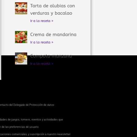
Tarta de alubias con
verduras y bacalao
Ir a la receta »
Crema de mandarina
Ir a la receta »
Compota manzana
Ir a la receta »
contacto del Delegado de Protección de datos:
dades de juegos, torneos, eventos y actividades que
ón de las preferencias de usuario.
caciones comerciales, y suscripción a nuestro newsletter.