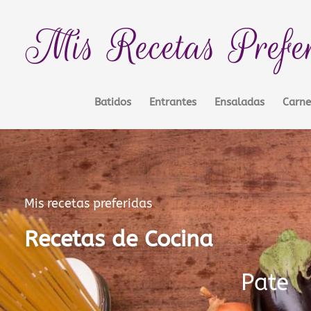
Ir
contenido
al
Mis Recetas Prefe
contenido
Batidos
Entrantes
Ensaladas
Carne
Mis recetas preferidas
Recetas de Cocina
Pate