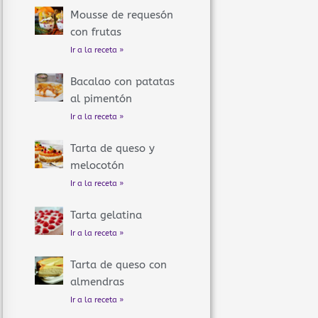
Mousse de requesón
con frutas
Ir a la receta »
Bacalao con patatas
al pimentón
Ir a la receta »
Tarta de queso y
melocotón
Ir a la receta »
Tarta gelatina
Ir a la receta »
Tarta de queso con
almendras
Ir a la receta »