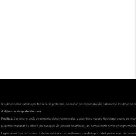
Sus datos serán tratados por Mis recetas preferidas. en calidad de responsable del tratamiento, los datos de 
dpd@misrecetaspreferidas.com
Finalidad:
Gestionar el envío de comunicaciones comerciales, y suscribirse nuestra Newsletter acerca de nove
pudieran resultar de su interés, por cualquier vía (incluida electrónica), así como realizar perfiles y segmentaci
Legitimación:
Sus datos serán tratados en base al consentimiento prestado por Usted, para el envío de comuni