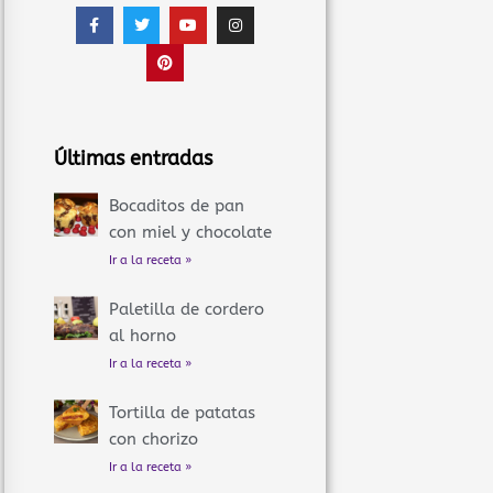
F
T
P
Y
I
a
w
i
o
n
c
i
n
u
s
e
t
t
t
t
b
t
e
u
a
o
e
r
b
g
o
r
e
e
r
k
s
a
-
t
m
f
Últimas entradas
Bocaditos de pan
con miel y chocolate
Ir a la receta »
Paletilla de cordero
al horno
Ir a la receta »
Tortilla de patatas
con chorizo
Ir a la receta »