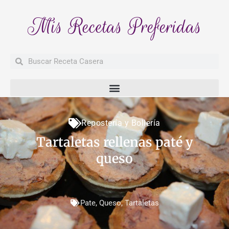
Mis Recetas Preferidas
Buscar
Buscar
Repostería y Bollería
Tartaletas rellenas paté y
queso
Pate
,
Queso
,
Tartaletas