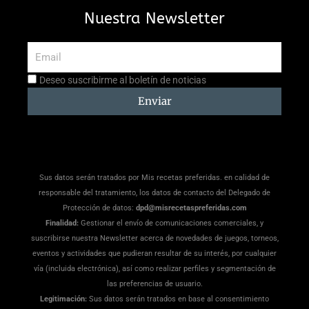
Nuestra Newsletter
Email
Aceptación
Deseo suscribirme al boletín de noticias
suscripción
Enviar
Sus datos serán tratados por Mis recetas preferidas. en calidad de
responsable del tratamiento, los datos de contacto del Delegado de
Protección de datos:
dpd@misrecetaspreferidas.com
Finalidad:
Gestionar el envío de comunicaciones comerciales, y
suscribirse nuestra Newsletter acerca de novedades de juegos, torneos,
eventos y actividades que pudieran resultar de su interés, por cualquier
vía (incluida electrónica), así como realizar perfiles y segmentación de
las preferencias de usuario.
Legitimación:
Sus datos serán tratados en base al consentimiento