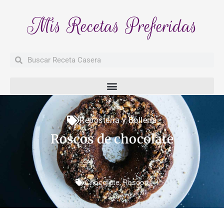
Mis Recetas Preferidas
Buscar
Buscar
Repostería y Bollería
Roscos de chocolate
Chocolate
,
Roscos