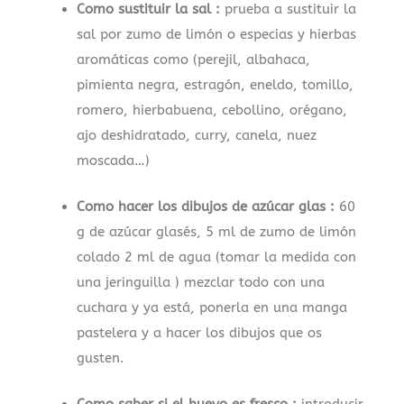
Como sustituir la sal :
prueba a sustituir la
sal por zumo de limón o especias y hierbas
aromáticas como (perejil, albahaca,
pimienta negra, estragón, eneldo, tomillo,
romero, hierbabuena, cebollino, orégano,
ajo deshidratado, curry, canela, nuez
moscada…)
Como hacer los dibujos de azúcar glas :
60
g de azúcar glasés, 5 ml de zumo de limón
colado 2 ml de agua (tomar la medida con
una jeringuilla ) mezclar todo con una
cuchara y ya está, ponerla en una manga
pastelera y a hacer los dibujos que os
gusten.
Como saber si el huevo es fresco :
introducir