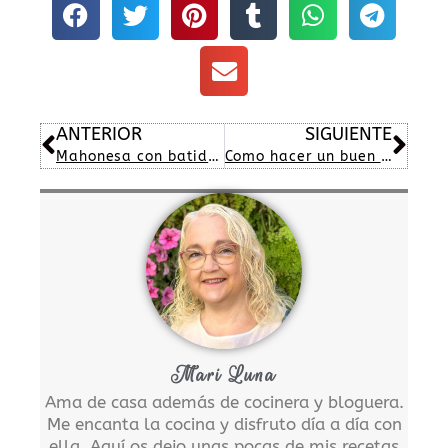
Ant
Sig
ANTERIOR
SIGUIENTE
Mahonesa con batidora
Como hacer un buen sofrito
Mari Luna
Ama de casa además de cocinera y bloguera.
Me encanta la cocina y disfruto día a día con
ella. Aquí os dejo unas pocas de mis recetas