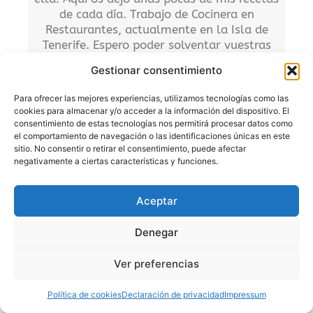
de cada día. Trabajo de Cocinera en
Restaurantes, actualmente en la Isla de
Tenerife. Espero poder solventar vuestras
dudas en la cocina.
Gestionar consentimiento
Para ofrecer las mejores experiencias, utilizamos tecnologías como las
cookies para almacenar y/o acceder a la información del dispositivo. El
0 comentarios en “Trucos y consejos de cocina”
consentimiento de estas tecnologías nos permitirá procesar datos como
el comportamiento de navegación o las identificaciones únicas en este
sitio. No consentir o retirar el consentimiento, puede afectar
negativamente a ciertas características y funciones.
SOFI
19/11/2010 A LAS 8:25 PM
Aceptar
Yo conozco esta que es muy buena para la
cuando uno cocina con ajos: “Para que el ajo no
Denegar
sepa muy fuerte, deshágalo con un poco de sal
sobre un mármol o una tabla, usando la hoja de un
Ver preferencias
cuchillo hasta que quede como una crema”.
Política de cookies
Declaración de privacidad
Impressum
Responder