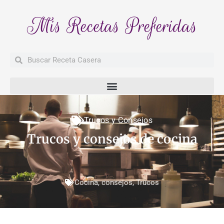
Mis Recetas Preferidas
Buscar
Buscar
Trucos y Consejos
Trucos y consejos de cocina
Cocina
,
consejos
,
Trucos