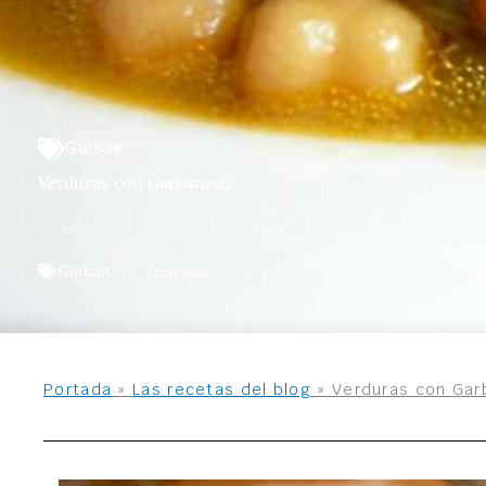
Guisos
Verduras con Garbanzos
Garbanzos
,
Verduras
Portada
»
Las recetas del blog
»
Verduras con Ga