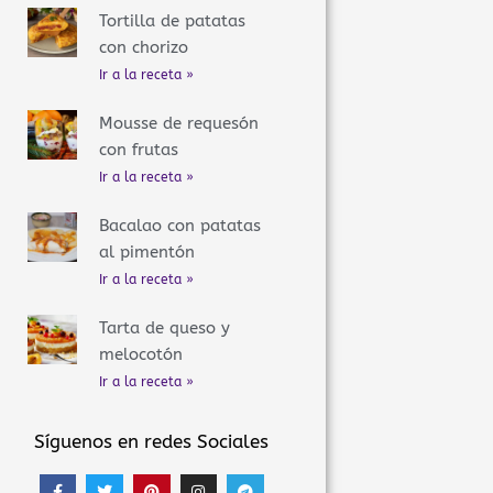
Tortilla de patatas
con chorizo
Ir a la receta »
Mousse de requesón
con frutas
Ir a la receta »
Bacalao con patatas
al pimentón
Ir a la receta »
Tarta de queso y
melocotón
Ir a la receta »
Síguenos en redes Sociales
F
T
P
I
T