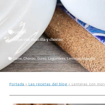
Guisos
Lentejas con morcilla y chorizo
Carne
,
Chorizo
,
Guiso
,
Legumbres
,
Lentejas
,
Morcilla
Portada
»
Las recetas del blog
»
Lentejas con morc