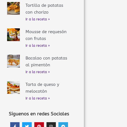
Tortilla de patatas
con chorizo
Ir a la receta »
Mousse de requesón
con frutas
Ir a la receta »
Bacalao con patatas
al pimentón
Ir a la receta »
Tarta de queso y
melocotón
Ir a la receta »
Síguenos en redes Sociales
F
T
P
I
T