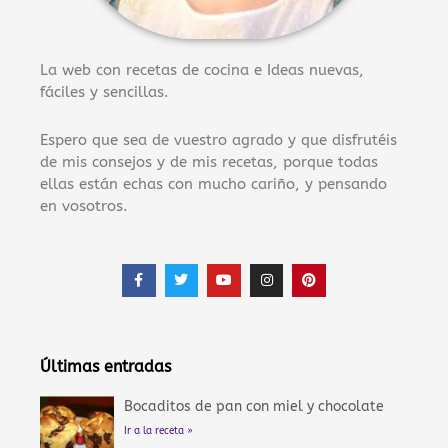
La web con recetas de cocina e Ideas nuevas,
fáciles y sencillas.
Espero que sea de vuestro agrado y que disfrutéis
de mis consejos y de mis recetas, porque todas
ellas están echas con mucho cariño, y pensando
en vosotros.
F
T
Y
I
P
a
w
o
n
i
c
i
u
s
n
e
t
t
t
t
b
t
u
a
e
o
e
b
g
r
o
r
e
r
e
Últimas entradas
k
a
s
-
m
t
f
Bocaditos de pan con miel y chocolate
Ir a la receta »