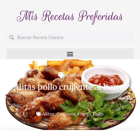
Mis Recetas Preferidas
Buscar
Buscar
Carnes
Alitas pollo crujiente al horno
Alitas
,
Crujiente
,
Horno
,
Pollo