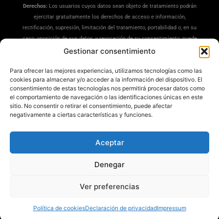
Derechos:
Los usuarios cuyos datos sean objeto de tratamiento podrán
ejercitar gratuitamente los derechos de acceso e información,
rectificación, supresión, limitación del tratamiento, portabilidad o, en su
caso, oposición de sus datos, y revocación de su consentimiento, puede
ejercitar sus derechos en la siguiente dirección:
Gestionar consentimiento
dpd@misrecetaspreferidas.com
(adjuntando copia de su DNI), también
Para ofrecer las mejores experiencias, utilizamos tecnologías como las
puede interponer una reclamación ante la Agencia Española de
cookies para almacenar y/o acceder a la información del dispositivo. El
Protección de Datos(
www.aepd.es
)
consentimiento de estas tecnologías nos permitirá procesar datos como
Información Adicional:
Tiene a su disposición información ampliada en
el comportamiento de navegación o las identificaciones únicas en este
nuestra
Política de Privacidad
.
sitio. No consentir o retirar el consentimiento, puede afectar
negativamente a ciertas características y funciones.
Aceptar
Denegar
Mis Recetas Preferidas ®
Ver preferencias
Política de cookies
Declaración de privacidad
Impressum
Todos los derechos reservados © 2025