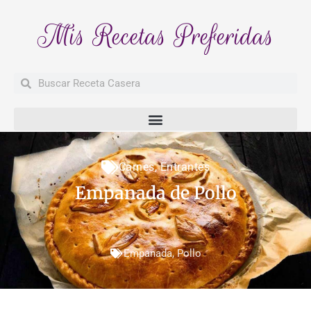
Mis Recetas Preferidas
Buscar
Buscar
Carnes
,
Entrantes
Empanada de Pollo
Empanada
,
Pollo