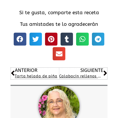
Si te gusta, comparte esta receta
Tus amistades te lo agradecerán
Ant
Sig
ANTERIOR
SIGUIENTE
Tarta helada de piña
Calabacín rellenos de carne y pimiento piquillo