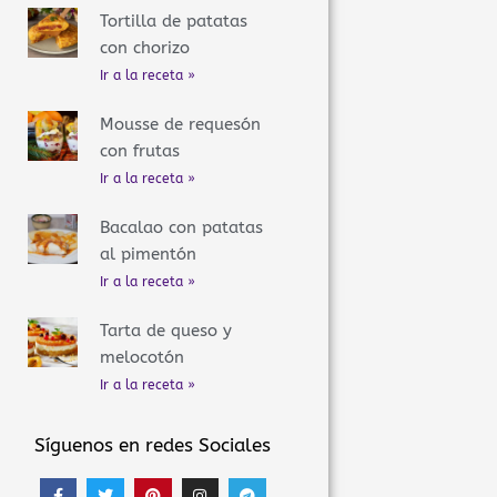
Tortilla de patatas
con chorizo
Ir a la receta »
Mousse de requesón
con frutas
Ir a la receta »
Bacalao con patatas
al pimentón
Ir a la receta »
Tarta de queso y
melocotón
Ir a la receta »
Síguenos en redes Sociales
F
T
P
I
T