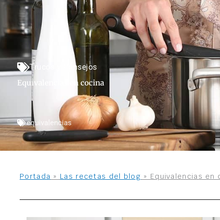
Trucos y Consejos
Equivalencias en cocina
equivalencias
Portada
»
Las recetas del blog
»
Equivalencias en 