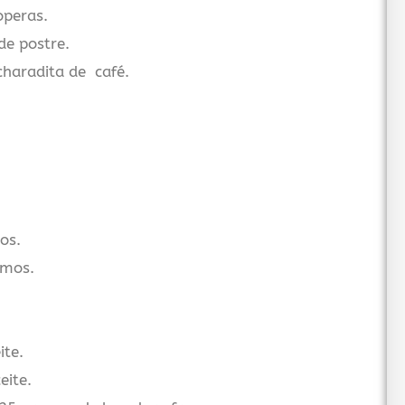
peras.
e postre.
haradita de café.
os.
amos.
ite.
eite.