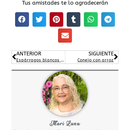
Tus amistades te lo agradecerán
Ant
Sig
ANTERIOR
SIGUIENTE
Espárragos blancos al vapor con alioli
Conejo con arroz
Mari Luna