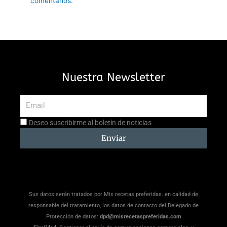
comentarios.
Nuestra Newsletter
Email
Aceptación
Deseo suscribirme al boletín de noticias
suscripción
Enviar
Sus datos serán tratados por Mis recetas preferidas. en calidad de
responsable del tratamiento, los datos de contacto del Delegado de
Protección de datos:
dpd@misrecetaspreferidas.com