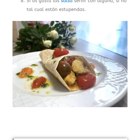
Si os gusta las
salsa
servir con alguna, si no
tal cual están estupendas.
.