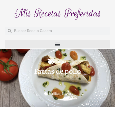
Mis Recetas Preferidas
Buscar
Buscar
Carnes
Fajitas de pollo
Fajitas
,
Pollo