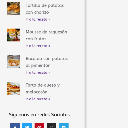
Tortilla de patatas
con chorizo
Ir a la receta »
Mousse de requesón
con frutas
Ir a la receta »
Bacalao con patatas
al pimentón
Ir a la receta »
Tarta de queso y
melocotón
Ir a la receta »
Síguenos en redes Sociales
F
T
P
I
T