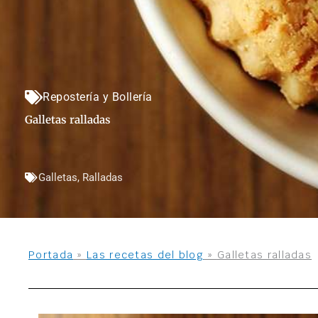
Repostería y Bollería
Galletas ralladas
Galletas
,
Ralladas
Portada
»
Las recetas del blog
»
Galletas ralladas