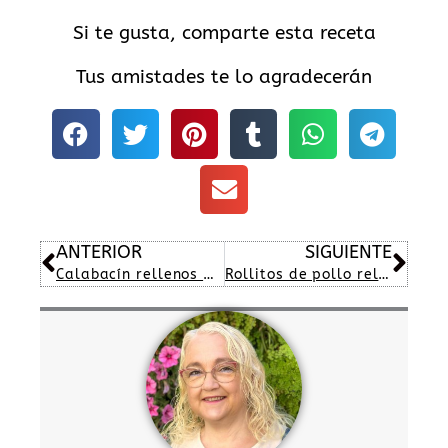
Si te gusta, comparte esta receta
Tus amistades te lo agradecerán
Ant
Sig
ANTERIOR
SIGUIENTE
Calabacín rellenos de carne y pimiento piquillo
Rollitos de pollo rellenos