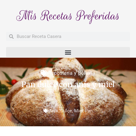
Mis Recetas Preferidas
Buscar
Buscar
Repostería y Bollería
Pan dulce con anís y miel
Anís
,
Dulce
,
Miel
,
Pan