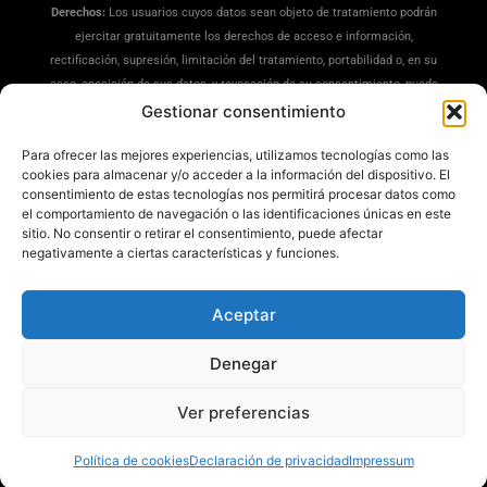
Derechos:
Los usuarios cuyos datos sean objeto de tratamiento podrán
ejercitar gratuitamente los derechos de acceso e información,
rectificación, supresión, limitación del tratamiento, portabilidad o, en su
caso, oposición de sus datos, y revocación de su consentimiento, puede
ejercitar sus derechos en la siguiente dirección:
Gestionar consentimiento
dpd@misrecetaspreferidas.com
(adjuntando copia de su DNI), también
Para ofrecer las mejores experiencias, utilizamos tecnologías como las
puede interponer una reclamación ante la Agencia Española de
cookies para almacenar y/o acceder a la información del dispositivo. El
Protección de Datos(
www.aepd.es
)
consentimiento de estas tecnologías nos permitirá procesar datos como
Información Adicional:
Tiene a su disposición información ampliada en
el comportamiento de navegación o las identificaciones únicas en este
nuestra
Política de Privacidad
.
sitio. No consentir o retirar el consentimiento, puede afectar
negativamente a ciertas características y funciones.
Aceptar
Denegar
Mis Recetas Preferidas ®
Ver preferencias
Política de cookies
Declaración de privacidad
Impressum
Todos los derechos reservados © 2025