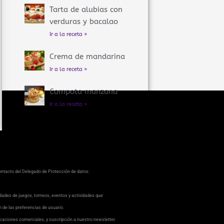
Tarta de alubias con
verduras y bacalao
Ir a la receta »
Crema de mandarina
Ir a la receta »
Compota manzana
Ir a la receta »
contacto del Delegado de Protección de datos:
dades de juegos, torneos, eventos y actividades que
ón de las preferencias de usuario.
caciones comerciales, y suscripción a nuestro newsletter.