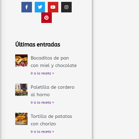
F
T
P
Y
I
a
w
i
o
n
c
i
n
u
s
e
t
t
t
t
b
t
e
u
a
o
e
r
b
g
o
r
e
e
r
k
s
a
-
t
m
f
Últimas entradas
Bocaditos de pan
con miel y chocolate
Ir a la receta »
Paletilla de cordero
al horno
Ir a la receta »
Tortilla de patatas
con chorizo
Ir a la receta »