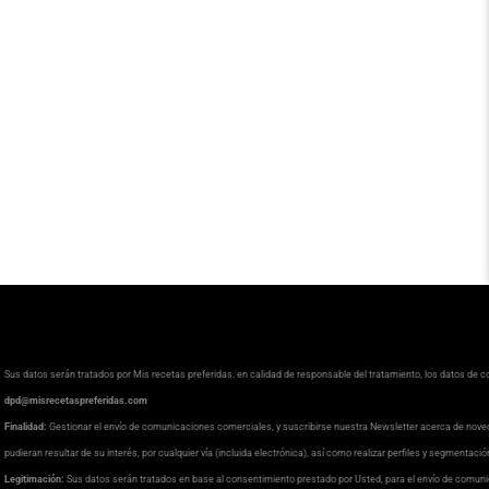
Sus datos serán tratados por Mis recetas preferidas. en calidad de responsable del tratamiento, los datos de 
dpd@misrecetaspreferidas.com
Finalidad:
Gestionar el envío de comunicaciones comerciales, y suscribirse nuestra Newsletter acerca de nove
pudieran resultar de su interés, por cualquier vía (incluida electrónica), así como realizar perfiles y segmentaci
Legitimación:
Sus datos serán tratados en base al consentimiento prestado por Usted, para el envío de comuni