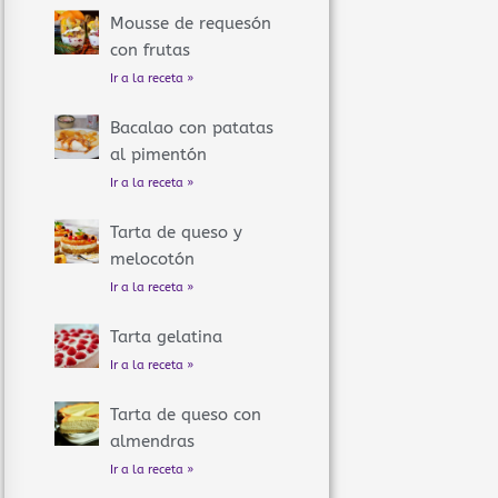
Mousse de requesón
con frutas
Ir a la receta »
Bacalao con patatas
al pimentón
Ir a la receta »
Tarta de queso y
melocotón
Ir a la receta »
Tarta gelatina
Ir a la receta »
Tarta de queso con
almendras
Ir a la receta »