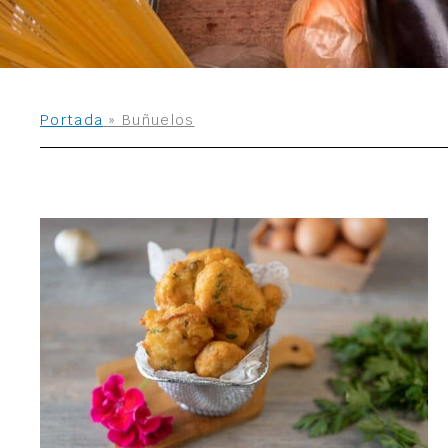
Portada
»
Buñuelos