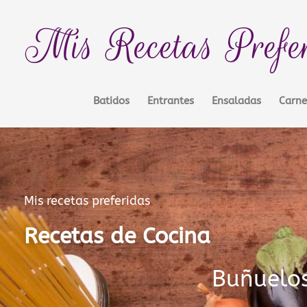
Ir
contenido
al
Mis Recetas Prefe
contenido
Batidos
Entrantes
Ensaladas
Carne
Mis recetas preferidas
Recetas de Cocina
Buñuelo