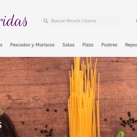
ridas
Buscar
Buscar
s
Pescados y Mariscos
Salsa
Pizza
Postres
Repos
s