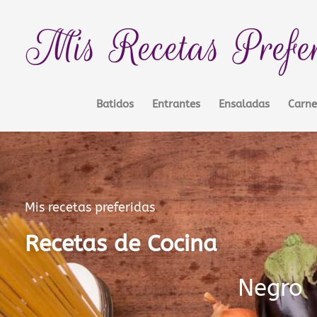
Ir
contenido
al
Mis Recetas Prefe
contenido
Batidos
Entrantes
Ensaladas
Carne
Mis recetas preferidas
Recetas de Cocina
Negro