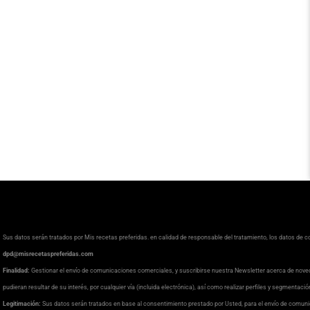
Sus datos serán tratados por Mis recetas preferidas. en calidad de responsable del tratamiento, los datos de 
dpd@misrecetaspreferidas.com
Finalidad:
Gestionar el envío de comunicaciones comerciales, y suscribirse nuestra Newsletter acerca de nove
pudieran resultar de su interés, por cualquier vía (incluida electrónica), así como realizar perfiles y segmentaci
Legitimación:
Sus datos serán tratados en base al consentimiento prestado por Usted, para el envío de comuni