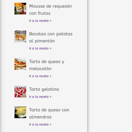
Mousse de requesón
con frutas
Ir a la receta »
Bacalao con patatas
al pimentón
Ir a la receta »
Tarta de queso y
melocotón
Ir a la receta »
Tarta gelatina
Ir a la receta »
Tarta de queso con
almendras
Ir a la receta »