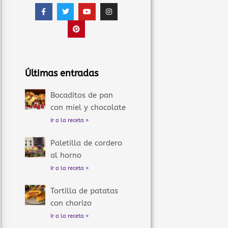
F
T
P
Y
I
a
w
i
o
n
c
i
n
u
s
e
t
t
t
t
b
t
e
u
a
o
e
r
b
g
o
r
e
e
r
k
s
a
-
t
m
f
Últimas entradas
Bocaditos de pan
con miel y chocolate
Ir a la receta »
Paletilla de cordero
al horno
Ir a la receta »
Tortilla de patatas
con chorizo
Ir a la receta »