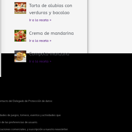
Tarta de alubias con
verduras y bacalao
Ir a la receta »
Crema de mandarina
Ir a la receta »
Compota manzana
Ir a la receta »
contacto del Delegado de Protección de datos:
dades de juegos, torneos, eventos y actividades que
ón de las preferencias de usuario.
caciones comerciales, y suscripción a nuestro newsletter.