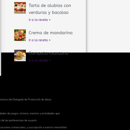
Tarta de alubias con
verduras y bacalao
Ir a la receta »
Crema de mandarina
Ir a la receta »
Compota manzana
Ir a la receta »
contacto del Delegado de Protección de datos:
dades de juegos, torneos, eventos y actividades que
ón de las preferencias de usuario.
caciones comerciales, y suscripción a nuestro newsletter.