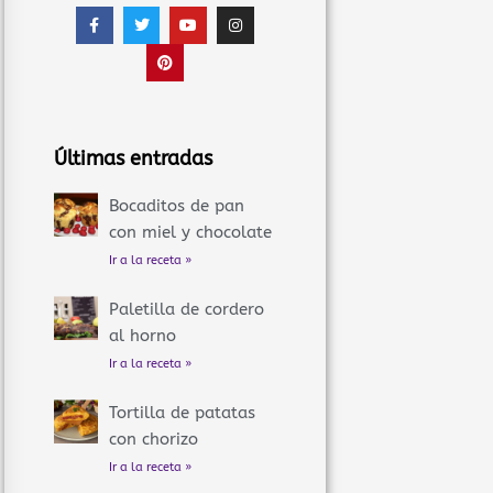
F
T
P
Y
I
a
w
i
o
n
c
i
n
u
s
e
t
t
t
t
b
t
e
u
a
o
e
r
b
g
o
r
e
e
r
k
s
a
-
t
m
f
Últimas entradas
Bocaditos de pan
con miel y chocolate
Ir a la receta »
Paletilla de cordero
al horno
Ir a la receta »
Tortilla de patatas
con chorizo
Ir a la receta »