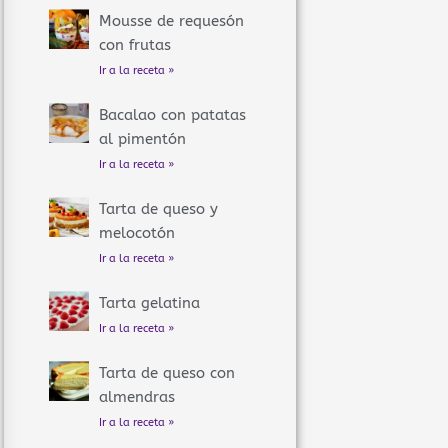
Mousse de requesón
con frutas
Ir a la receta »
Bacalao con patatas
al pimentón
Ir a la receta »
Tarta de queso y
melocotón
Ir a la receta »
Tarta gelatina
Ir a la receta »
Tarta de queso con
almendras
Ir a la receta »