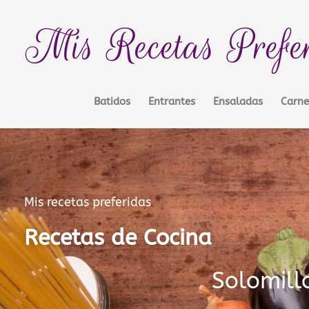
Ir
contenido
al
Mis Recetas Prefe
contenido
Batidos
Entrantes
Ensaladas
Carne
Mis recetas preferidas
Recetas de Cocina
Solomill