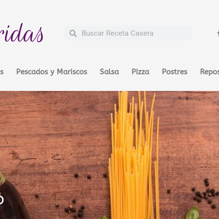
ridas
Buscar
Buscar
s
Pescados y Mariscos
Salsa
Pizza
Postres
Repos
o