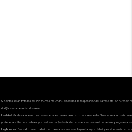
Sus datos serán tratados por Mis recetas preferidas. en calidad de responsable del tratamiento, los datos de 
dpd@misrecetaspreferidas.com
Finalidad:
Gestionar el envío de comunicaciones comerciales, y suscribirse nuestra Newsletter acerca de nove
pudieran resultar de su interés, por cualquier vía (incluida electrónica), así como realizar perfiles y segmentaci
Legitimación:
Sus datos serán tratados en base al consentimiento prestado por Usted, para el envío de comuni