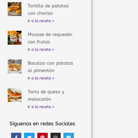
Tortilla de patatas
con chorizo
Ir a la receta »
Mousse de requesón
con frutas
Ir a la receta »
Bacalao con patatas
al pimentón
Ir a la receta »
Tarta de queso y
melocotón
Ir a la receta »
Síguenos en redes Sociales
F
T
P
I
T