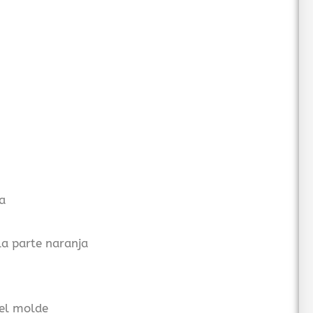
a
la parte naranja
 el molde