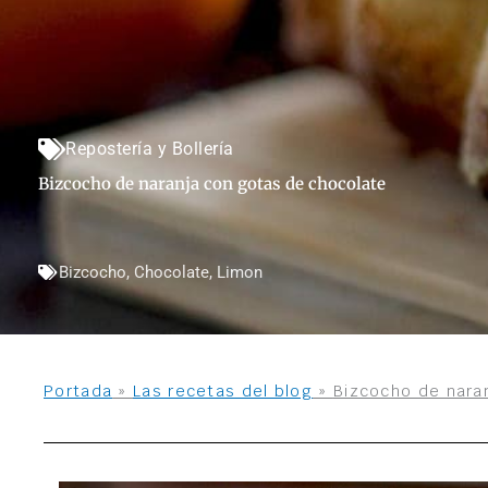
Repostería y Bollería
Bizcocho de naranja con gotas de chocolate
Bizcocho
,
Chocolate
,
Limon
Portada
»
Las recetas del blog
»
Bizcocho de nara