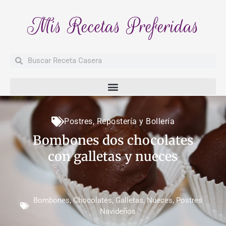
Mis Recetas Preferidas
Buscar
Buscar
Postres
,
Repostería y Bollería
Bombones dos chocolates
con galletas y nueces
Bombones
,
Chocolates
,
Galletas
,
Nueces
,
Postres
Navideños