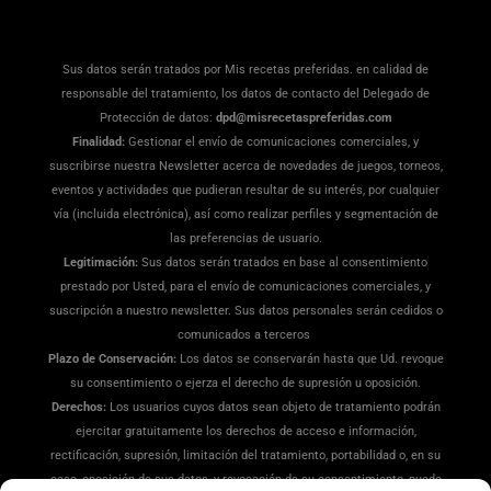
Sus datos serán tratados por Mis recetas preferidas. en calidad de
responsable del tratamiento, los datos de contacto del Delegado de
Protección de datos:
dpd@misrecetaspreferidas.com
Finalidad:
Gestionar el envío de comunicaciones comerciales, y
suscribirse nuestra Newsletter acerca de novedades de juegos, torneos,
eventos y actividades que pudieran resultar de su interés, por cualquier
vía (incluida electrónica), así como realizar perfiles y segmentación de
las preferencias de usuario.
Legitimación:
Sus datos serán tratados en base al consentimiento
prestado por Usted, para el envío de comunicaciones comerciales, y
suscripción a nuestro newsletter. Sus datos personales serán cedidos o
comunicados a terceros
Plazo de Conservación:
Los datos se conservarán hasta que Ud. revoque
su consentimiento o ejerza el derecho de supresión u oposición.
Derechos:
Los usuarios cuyos datos sean objeto de tratamiento podrán
ejercitar gratuitamente los derechos de acceso e información,
rectificación, supresión, limitación del tratamiento, portabilidad o, en su
caso, oposición de sus datos, y revocación de su consentimiento, puede