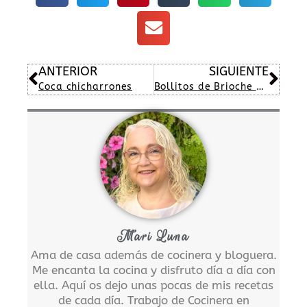
Ant
Sig
ANTERIOR
SIGUIENTE
Coca chicharrones
Bollitos de Brioche con miel y yogur
Mari Luna
Ama de casa además de cocinera y bloguera.
Me encanta la cocina y disfruto día a día con
ella. Aquí os dejo unas pocas de mis recetas
de cada día. Trabajo de Cocinera en