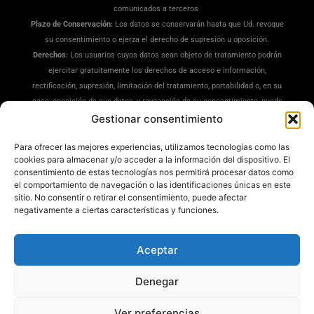
comunicados a terceros
Plazo de Conservación:
Los datos se conservarán hasta que Ud. revoque
su consentimiento o ejerza el derecho de supresión u oposición.
Derechos:
Los usuarios cuyos datos sean objeto de tratamiento podrán
ejercitar gratuitamente los derechos de acceso e información,
rectificación, supresión, limitación del tratamiento, portabilidad o, en su
caso, oposición de sus datos, y revocación de su consentimiento, puede
ejercitar sus derechos en la siguiente dirección:
Gestionar consentimiento
dpd@misrecetaspreferidas.com
(adjuntando copia de su DNI), también
Para ofrecer las mejores experiencias, utilizamos tecnologías como las
puede interponer una reclamación ante la Agencia Española de
cookies para almacenar y/o acceder a la información del dispositivo. El
Protección de Datos(
www.aepd.es
)
consentimiento de estas tecnologías nos permitirá procesar datos como
Información Adicional:
Tiene a su disposición información ampliada en
el comportamiento de navegación o las identificaciones únicas en este
nuestra
Política de Privacidad
.
sitio. No consentir o retirar el consentimiento, puede afectar
negativamente a ciertas características y funciones.
Aceptar
Denegar
Mis Recetas Preferidas ®
Ver preferencias