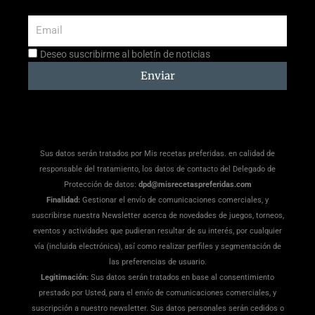
Email
Aceptación
Deseo suscribirme al boletín de noticias
suscripción
Enviar
Sus datos serán tratados por Mis recetas preferidas. en calidad de
responsable del tratamiento, los datos de contacto del Delegado de
Protección de datos:
dpd@misrecetaspreferidas.com
Finalidad:
Gestionar el envío de comunicaciones comerciales, y
suscribirse nuestra Newsletter acerca de novedades de juegos, torneos,
eventos y actividades que pudieran resultar de su interés, por cualquier
vía (incluida electrónica), así como realizar perfiles y segmentación de
las preferencias de usuario.
Legitimación:
Sus datos serán tratados en base al consentimiento
prestado por Usted, para el envío de comunicaciones comerciales, y
suscripción a nuestro newsletter. Sus datos personales serán cedidos o