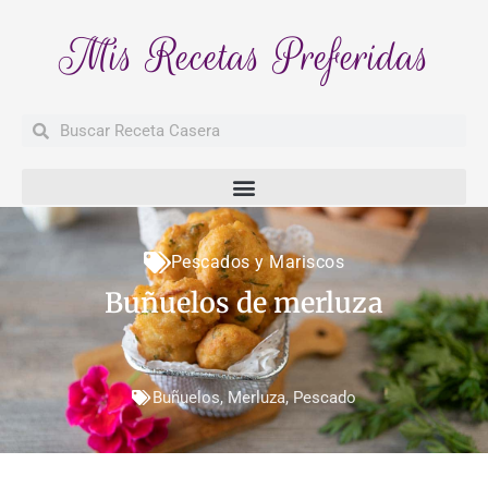
Mis Recetas Preferidas
Buscar
Buscar
Pescados y Mariscos
Buñuelos de merluza
Buñuelos
,
Merluza
,
Pescado