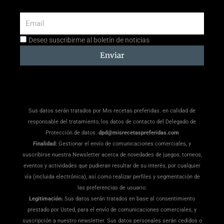
Email
Aceptación
Deseo suscribirme al boletín de noticias
suscripción
Enviar
Sus datos serán tratados por Mis recetas preferidas. en calidad de
responsable del tratamiento, los datos de contacto del Delegado de
Protección de datos:
dpd@misrecetaspreferidas.com
Finalidad:
Gestionar el envío de comunicaciones comerciales, y
suscribirse nuestra Newsletter acerca de novedades de juegos, torneos,
eventos y actividades que pudieran resultar de su interés, por cualquier
vía (incluida electrónica), así como realizar perfiles y segmentación de
las preferencias de usuario.
Legitimación:
Sus datos serán tratados en base al consentimiento
prestado por Usted, para el envío de comunicaciones comerciales, y
suscripción a nuestro newsletter. Sus datos personales serán cedidos o