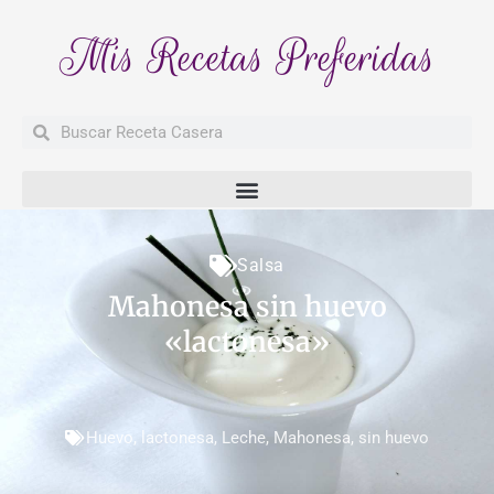
Mis Recetas Preferidas
Buscar
Buscar
Salsa
Mahonesa sin huevo
«lactonesa»
Huevo
,
lactonesa
,
Leche
,
Mahonesa
,
sin huevo