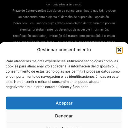
comunicados a terceros
Plazo de Conservación:
Los datos se conservarán hasta que Ud. revoque
su consentimiento o ejerza el derecho de supresión u oposición.
Derechos:
Los usuarios cuyos datos sean objeto de tratamiento podrán
ejercitar gratuitamente los derechos de acceso e información,
rectificación, supresión, limitación del tratamiento, portabilidad o, en su
caso, oposición de sus datos, y revocación de su consentimiento, puede
ejercitar sus derechos en la siguiente dirección:
Gestionar consentimiento
dpd@misrecetaspreferidas.com
(adjuntando copia de su DNI), también
Para ofrecer las mejores experiencias, utilizamos tecnologías como las
puede interponer una reclamación ante la Agencia Española de
cookies para almacenar y/o acceder a la información del dispositivo. El
Protección de Datos(
www.aepd.es
)
consentimiento de estas tecnologías nos permitirá procesar datos como
Información Adicional:
Tiene a su disposición información ampliada en
el comportamiento de navegación o las identificaciones únicas en este
nuestra
Política de Privacidad
.
sitio. No consentir o retirar el consentimiento, puede afectar
negativamente a ciertas características y funciones.
Aceptar
Denegar
Mis Recetas Preferidas ®