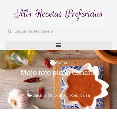
Mis Recetas Preferidas
Buscar
Buscar
Salsa
Mojo rojo picón Canario
Canario
,
Mojo
,
picon
,
Rojo
,
Salsa