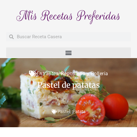
Mis Recetas Preferidas
Buscar
Buscar
Entrantes
,
Repostería y Bollería
Pastel de patatas
Pastel
,
Patata