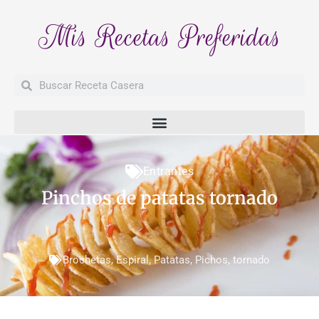
Mis Recetas Preferidas
Buscar
Buscar
Entrantes
Pinchos de patatas tornado
Brochetas
,
Espiral
,
Patatas
,
Pichos
,
tornado