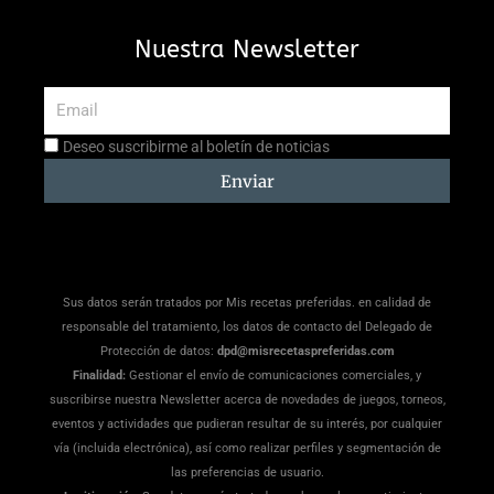
Nuestra Newsletter
Email
Aceptación
Deseo suscribirme al boletín de noticias
suscripción
Enviar
Sus datos serán tratados por Mis recetas preferidas. en calidad de
responsable del tratamiento, los datos de contacto del Delegado de
Protección de datos:
dpd@misrecetaspreferidas.com
Finalidad:
Gestionar el envío de comunicaciones comerciales, y
suscribirse nuestra Newsletter acerca de novedades de juegos, torneos,
eventos y actividades que pudieran resultar de su interés, por cualquier
vía (incluida electrónica), así como realizar perfiles y segmentación de
las preferencias de usuario.