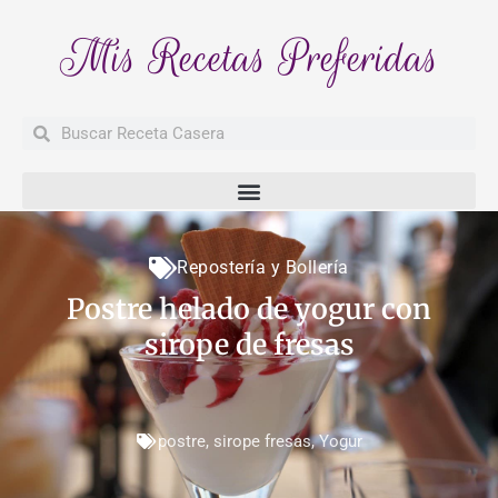
Mis Recetas Preferidas
Buscar
Buscar
Repostería y Bollería
Postre helado de yogur con
sirope de fresas
postre
,
sirope fresas
,
Yogur