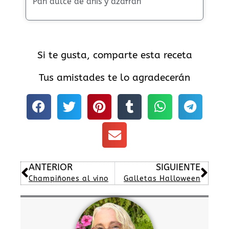
Pan dulce de anis y azafran
Si te gusta, comparte esta receta
Tus amistades te lo agradecerán
Ant
Sig
ANTERIOR
SIGUIENTE
Champiñones al vino
Galletas Halloween