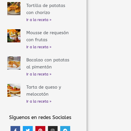
Tortilla de patatas
con chorizo
Ir a la receta »
Mousse de requesón
con frutas
Ir a la receta »
Bacalao con patatas
al pimentón
Ir a la receta »
Tarta de queso y
melocotón
Ir a la receta »
Síguenos en redes Sociales
F
T
P
I
T