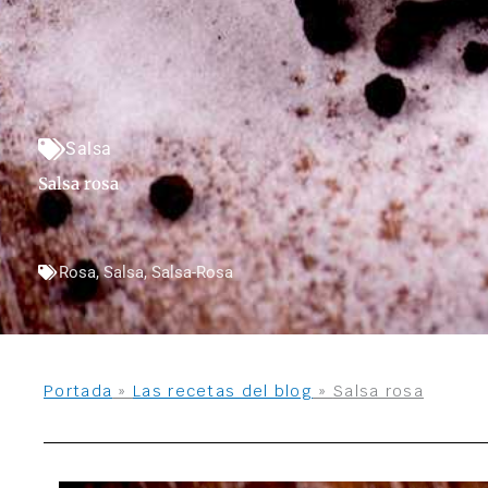
Salsa
Salsa rosa
Rosa
,
Salsa
,
Salsa-Rosa
Portada
»
Las recetas del blog
»
Salsa rosa