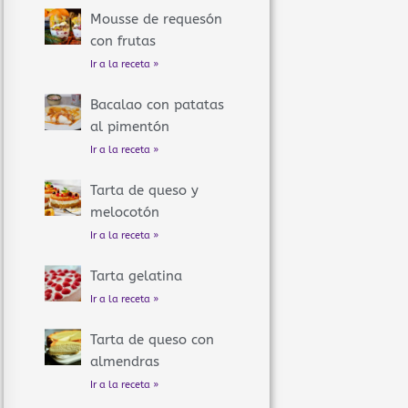
Mousse de requesón
con frutas
Ir a la receta »
Bacalao con patatas
al pimentón
Ir a la receta »
Tarta de queso y
melocotón
Ir a la receta »
Tarta gelatina
Ir a la receta »
Tarta de queso con
almendras
Ir a la receta »