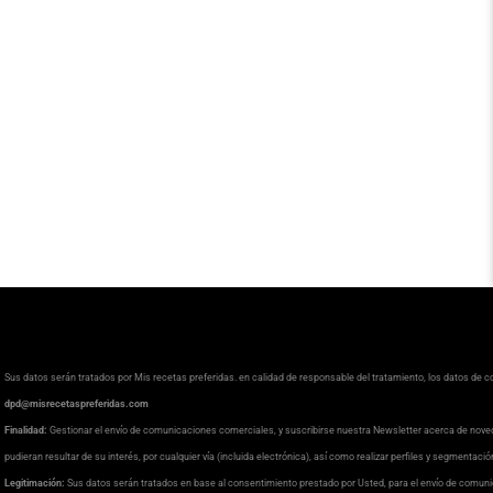
Sus datos serán tratados por Mis recetas preferidas. en calidad de responsable del tratamiento, los datos de 
dpd@misrecetaspreferidas.com
Finalidad:
Gestionar el envío de comunicaciones comerciales, y suscribirse nuestra Newsletter acerca de nove
pudieran resultar de su interés, por cualquier vía (incluida electrónica), así como realizar perfiles y segmentaci
Legitimación:
Sus datos serán tratados en base al consentimiento prestado por Usted, para el envío de comuni