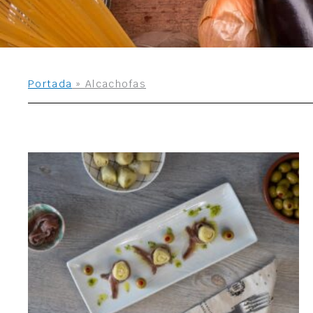
Portada
»
Alcachofas