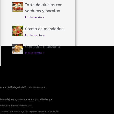
Tarta de alubias con
verduras y bacalao
Ir a la receta »
Crema de mandarina
Ir a la receta »
Compota manzana
Ir a la receta »
contacto del Delegado de Protección de datos:
dades de juegos, torneos, eventos y actividades que
ón de las preferencias de usuario.
caciones comerciales, y suscripción a nuestro newsletter.