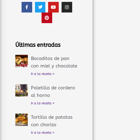
F
T
P
Y
I
a
w
i
o
n
c
i
n
u
s
e
t
t
t
t
b
t
e
u
a
o
e
r
b
g
o
r
e
e
r
k
s
a
-
t
m
f
Últimas entradas
Bocaditos de pan
con miel y chocolate
Ir a la receta »
Paletilla de cordero
al horno
Ir a la receta »
Tortilla de patatas
con chorizo
Ir a la receta »