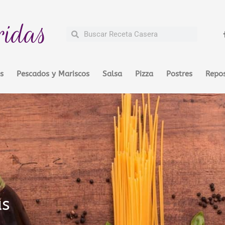
ridas
Buscar
Buscar
s
Pescados y Mariscos
Salsa
Pizza
Postres
Repos
as