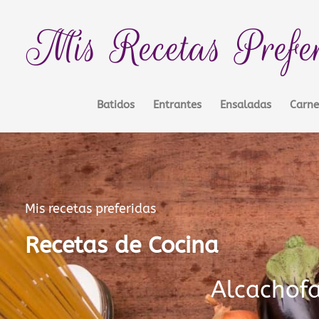
Ir
contenido
al
Mis Recetas Prefe
contenido
Batidos
Entrantes
Ensaladas
Carne
Mis recetas preferidas
Recetas de Cocina
Alcachof