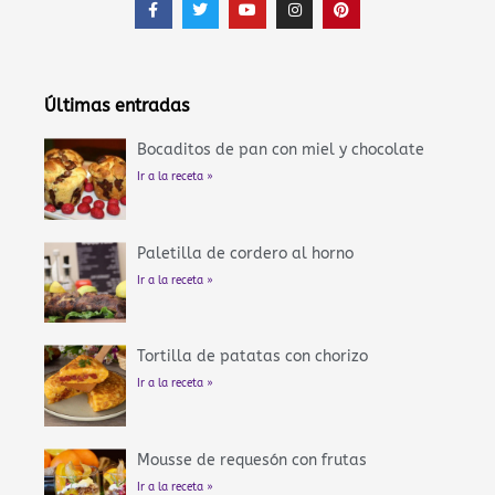
a
w
o
n
i
c
i
u
s
n
e
t
t
t
t
b
t
u
a
e
o
e
b
g
r
o
r
e
r
e
Últimas entradas
k
a
s
-
m
t
f
Bocaditos de pan con miel y chocolate
Ir a la receta »
Paletilla de cordero al horno
Ir a la receta »
Tortilla de patatas con chorizo
Ir a la receta »
Mousse de requesón con frutas
Ir a la receta »