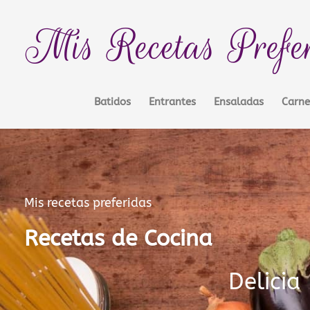
Ir
contenido
al
Mis Recetas Prefe
contenido
Batidos
Entrantes
Ensaladas
Carne
Mis recetas preferidas
Recetas de Cocina
Delicia