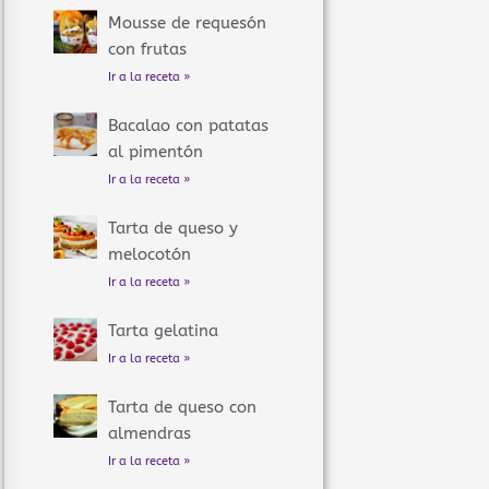
Mousse de requesón
con frutas
Ir a la receta »
Bacalao con patatas
al pimentón
Ir a la receta »
Tarta de queso y
melocotón
Ir a la receta »
Tarta gelatina
Ir a la receta »
Tarta de queso con
almendras
Ir a la receta »