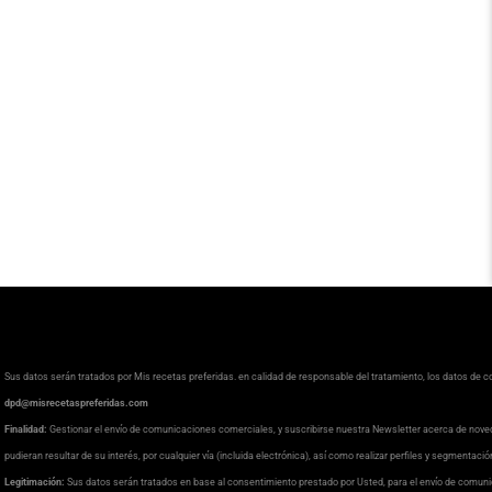
Sus datos serán tratados por Mis recetas preferidas. en calidad de responsable del tratamiento, los datos de 
dpd@misrecetaspreferidas.com
Finalidad:
Gestionar el envío de comunicaciones comerciales, y suscribirse nuestra Newsletter acerca de nove
pudieran resultar de su interés, por cualquier vía (incluida electrónica), así como realizar perfiles y segmentaci
Legitimación:
Sus datos serán tratados en base al consentimiento prestado por Usted, para el envío de comuni