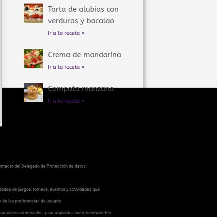
Tarta de alubias con
verduras y bacalao
Ir a la receta »
Crema de mandarina
Ir a la receta »
Compota manzana
Ir a la receta »
contacto del Delegado de Protección de datos:
dades de juegos, torneos, eventos y actividades que
ón de las preferencias de usuario.
caciones comerciales, y suscripción a nuestro newsletter.