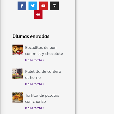
F
T
P
Y
I
a
w
i
o
n
c
i
n
u
s
e
t
t
t
t
b
t
e
u
a
o
e
r
b
g
o
r
e
e
r
k
s
a
-
t
m
f
Últimas entradas
Bocaditos de pan
con miel y chocolate
Ir a la receta »
Paletilla de cordero
al horno
Ir a la receta »
Tortilla de patatas
con chorizo
Ir a la receta »