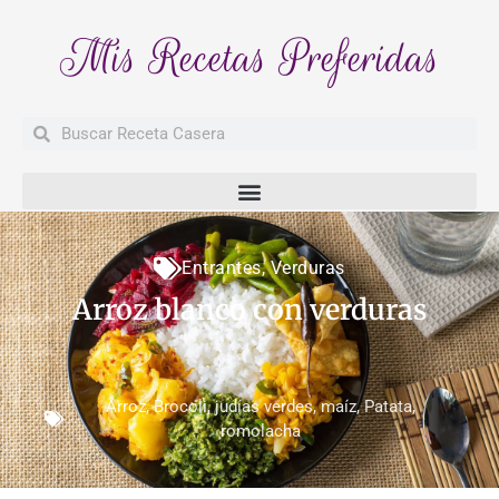
Mis Recetas Preferidas
Buscar
Buscar
Entrantes
,
Verduras
Arroz blanco con verduras
Arroz
,
Brocoli
,
judías verdes
,
maíz
,
Patata
,
romolacha