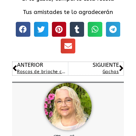
Tus amistades te lo agradecerán
Ant
Sig
ANTERIOR
SIGUIENTE
Roscos de brioche con glaseado
Gachas