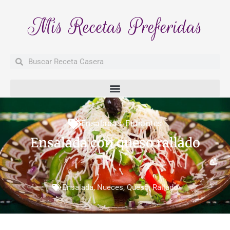
Mis Recetas Preferidas
Buscar
Buscar
Ensaladas
,
Entrantes
Ensalada con queso rallado
Ensalada
,
Nueces
,
Queso
,
Rallado