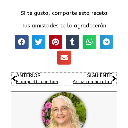
Si te gusta, comparte esta receta
Tus amistades te lo agradecerán
Ant
Sig
ANTERIOR
SIGUIENTE
Espaguetis con tomate y nata
Arroz con bacalao