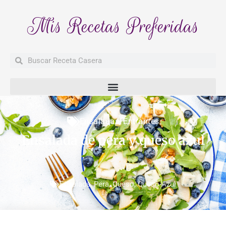
Mis Recetas Preferidas
Buscar
Buscar
Ensaladas
,
Entrantes
Ensalada de pera y queso azul
Ensalada
,
Pera
,
Queso
,
Queso-Azul