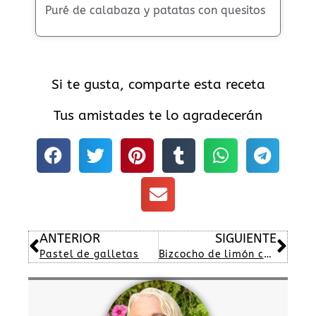
Puré de calabaza y patatas con quesitos
Si te gusta, comparte esta receta
Tus amistades te lo agradecerán
Ant
Sig
ANTERIOR
SIGUIENTE
Pastel de galletas
Bizcocho de limón con cobertura de chocolate