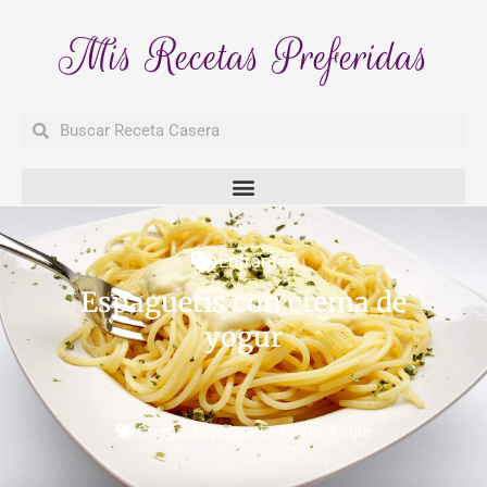
Mis Recetas Preferidas
Buscar
Buscar
Entrantes
Espaguetis con crema de
yogur
Crema
,
Espaguetis
,
Pasta
,
Yogur