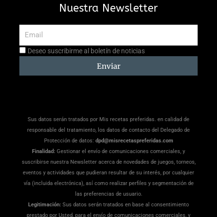
Nuestra Newsletter
Email
Aceptación
Deseo suscribirme al boletín de noticias
suscripción
Enviar
Sus datos serán tratados por Mis recetas preferidas. en calidad de
responsable del tratamiento, los datos de contacto del Delegado de
Protección de datos:
dpd@misrecetaspreferidas.com
Finalidad:
Gestionar el envío de comunicaciones comerciales, y
suscribirse nuestra Newsletter acerca de novedades de juegos, torneos,
eventos y actividades que pudieran resultar de su interés, por cualquier
vía (incluida electrónica), así como realizar perfiles y segmentación de
las preferencias de usuario.
Legitimación:
Sus datos serán tratados en base al consentimiento
prestado por Usted, para el envío de comunicaciones comerciales, y