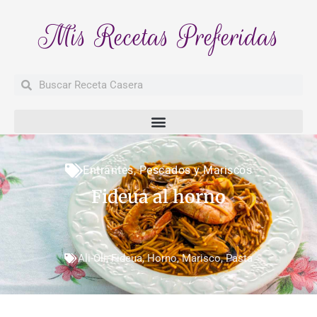
Mis Recetas Preferidas
Buscar
Buscar
Entrantes
,
Pescados y Mariscos
Fideua al horno
Ali-Oli
,
Fideua
,
Horno
,
Marisco
,
Pasta