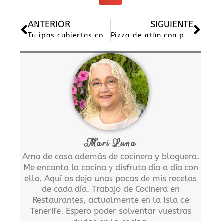
Ant
Sig
ANTERIOR
SIGUIENTE
Tulipas cubiertas con chocolate
Pizza de atún con pepperoni y champiñones
Mari Luna
Ama de casa además de cocinera y bloguera.
Me encanta la cocina y disfruto día a día con
ella. Aquí os dejo unas pocas de mis recetas
de cada día. Trabajo de Cocinera en
Restaurantes, actualmente en la Isla de
Tenerife. Espero poder solventar vuestras