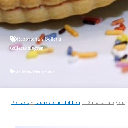
Repostería y Bollería
Galletas alegres
Galletas
,
Mermelada
Portada
»
Las recetas del blog
»
Galletas alegres