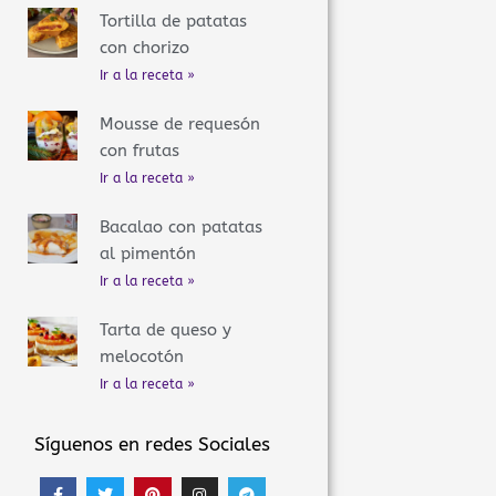
Tortilla de patatas
con chorizo
Ir a la receta »
Mousse de requesón
con frutas
Ir a la receta »
Bacalao con patatas
al pimentón
Ir a la receta »
Tarta de queso y
melocotón
Ir a la receta »
Síguenos en redes Sociales
F
T
P
I
T