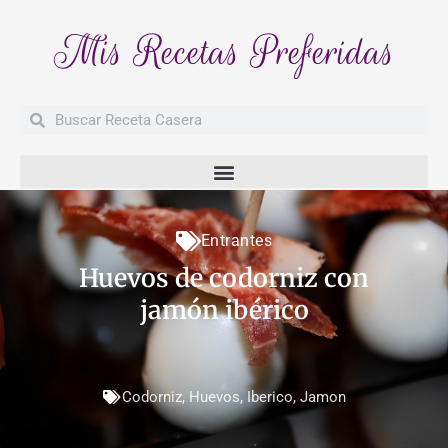
Mis Recetas Preferidas
Buscar
Buscar
Entrantes
Huevos de codorniz con
jamón ibérico
Codorniz
,
Huevos
,
Iberico
,
Jamon