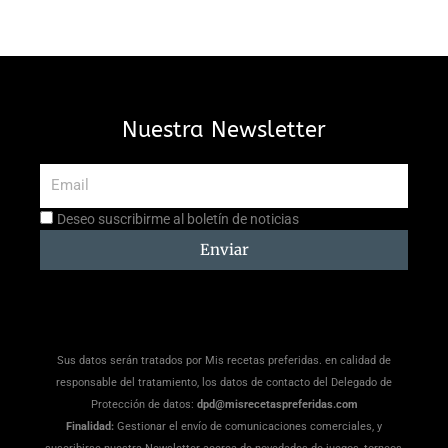
Nuestra Newsletter
Email
Aceptación
Deseo suscribirme al boletín de noticias
suscripción
Enviar
Sus datos serán tratados por Mis recetas preferidas. en calidad de
responsable del tratamiento, los datos de contacto del Delegado de
Protección de datos:
dpd@misrecetaspreferidas.com
Finalidad:
Gestionar el envío de comunicaciones comerciales, y