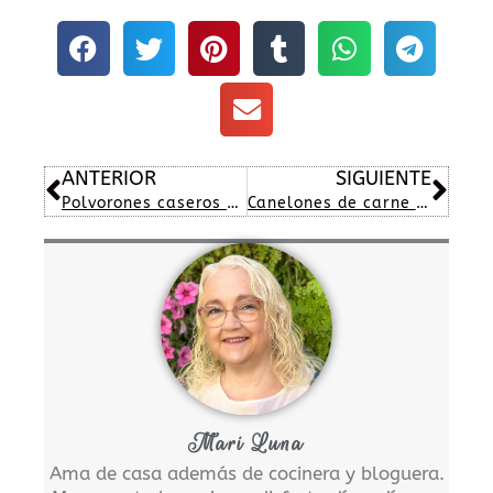
Ant
Sig
ANTERIOR
SIGUIENTE
Polvorones caseros de coco
Canelones de carne y verduras
Mari Luna
Ama de casa además de cocinera y bloguera.