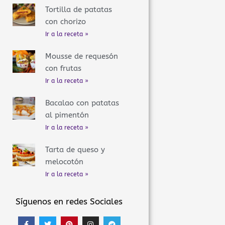
Tortilla de patatas
con chorizo
Ir a la receta »
Mousse de requesón
con frutas
Ir a la receta »
Bacalao con patatas
al pimentón
Ir a la receta »
Tarta de queso y
melocotón
Ir a la receta »
Síguenos en redes Sociales
F
T
P
I
T