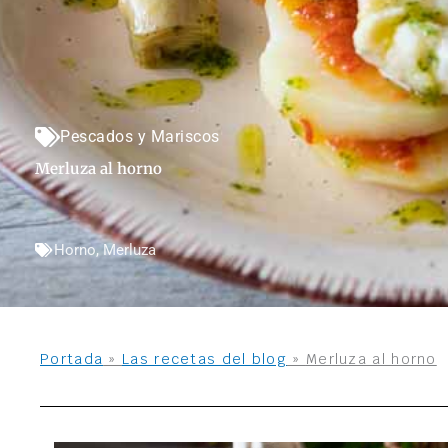
Pescados y Mariscos
Merluza al horno
Horno
,
Merluza
Portada
»
Las recetas del blog
»
Merluza al horno