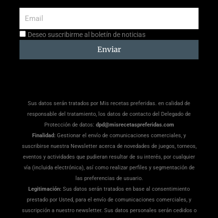
Email
Aceptación
Deseo suscribirme al boletín de noticias
suscripción
Enviar
Sus datos serán tratados por Mis recetas preferidas. en calidad de
responsable del tratamiento, los datos de contacto del Delegado de
Protección de datos:
dpd@misrecetaspreferidas.com
Finalidad:
Gestionar el envío de comunicaciones comerciales, y
suscribirse nuestra Newsletter acerca de novedades de juegos, torneos,
eventos y actividades que pudieran resultar de su interés, por cualquier
vía (incluida electrónica), así como realizar perfiles y segmentación de
las preferencias de usuario.
Legitimación:
Sus datos serán tratados en base al consentimiento
prestado por Usted, para el envío de comunicaciones comerciales, y
suscripción a nuestro newsletter. Sus datos personales serán cedidos o