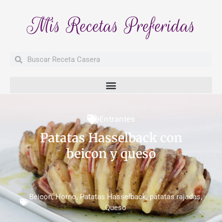
Mis Recetas Preferidas
Buscar
Buscar
Entrantes
Patatas Hasselback con
beicon y queso
Beicon
,
Horno
,
Patatas Hasselback
,
patatas rajadas
,
Queso