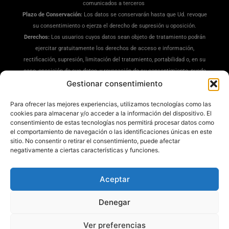
comunicados a terceros
Plazo de Conservación:
Los datos se conservarán hasta que Ud. revoque
su consentimiento o ejerza el derecho de supresión u oposición.
Derechos:
Los usuarios cuyos datos sean objeto de tratamiento podrán
ejercitar gratuitamente los derechos de acceso e información,
rectificación, supresión, limitación del tratamiento, portabilidad o, en su
caso, oposición de sus datos, y revocación de su consentimiento, puede
ejercitar sus derechos en la siguiente dirección:
Gestionar consentimiento
dpd@misrecetaspreferidas.com
(adjuntando copia de su DNI), también
Para ofrecer las mejores experiencias, utilizamos tecnologías como las
puede interponer una reclamación ante la Agencia Española de
cookies para almacenar y/o acceder a la información del dispositivo. El
Protección de Datos(
www.aepd.es
)
consentimiento de estas tecnologías nos permitirá procesar datos como
Información Adicional:
Tiene a su disposición información ampliada en
el comportamiento de navegación o las identificaciones únicas en este
nuestra
Política de Privacidad
.
sitio. No consentir o retirar el consentimiento, puede afectar
negativamente a ciertas características y funciones.
Aceptar
Denegar
Mis Recetas Preferidas ®
Ver preferencias