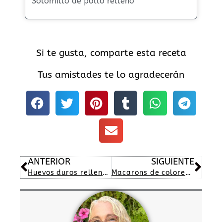
Solomillo de pollo relleno
Si te gusta, comparte esta receta
Tus amistades te lo agradecerán
Ant
Sig
ANTERIOR
SIGUIENTE
Huevos duros rellenos y rebozados
Macarons de colores paso a paso