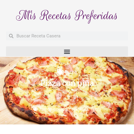
Mis Recetas Preferidas
Buscar
Buscar
Pizza
Pizza con piña
Jamón-cocido-York
,
Piña
,
Pizza