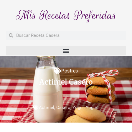
Mis Recetas Preferidas
Buscar
Buscar
Postres
Actimel Casero
Actimel
,
Casero
,
Yogur
,
Yogurt