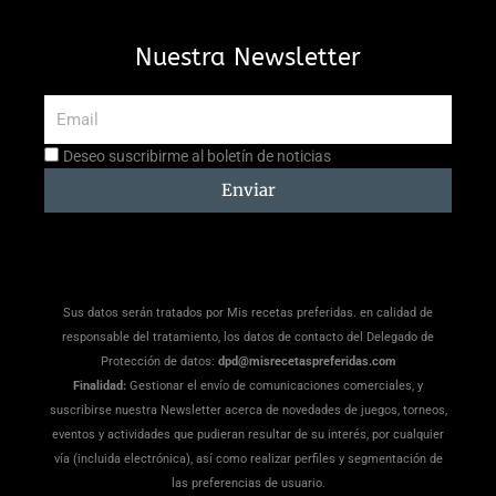
Nuestra Newsletter
Email
Aceptación
Deseo suscribirme al boletín de noticias
suscripción
Enviar
Sus datos serán tratados por Mis recetas preferidas. en calidad de
responsable del tratamiento, los datos de contacto del Delegado de
Protección de datos:
dpd@misrecetaspreferidas.com
Finalidad:
Gestionar el envío de comunicaciones comerciales, y
suscribirse nuestra Newsletter acerca de novedades de juegos, torneos,
eventos y actividades que pudieran resultar de su interés, por cualquier
vía (incluida electrónica), así como realizar perfiles y segmentación de
las preferencias de usuario.