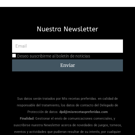
Nuestra Newsletter
Email
Aceptación
Deseo suscribirme al boletín de noticias
suscripción
Enviar
Sus datos serán tratados por Mis recetas preferidas. en calidad de
responsable del tratamiento, los datos de contacto del Delegado de
Protección de datos:
dpd@misrecetaspreferidas.com
Finalidad:
Gestionar el envío de comunicaciones comerciales, y
suscribirse nuestra Newsletter acerca de novedades de juegos, torneos,
eventos y actividades que pudieran resultar de su interés, por cualquier