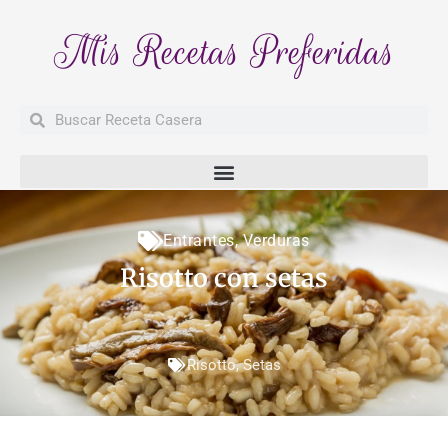
Mis Recetas Preferidas
Buscar
Buscar
Entrantes
,
Verduras
Risotto con setas
Risotto
,
Setas