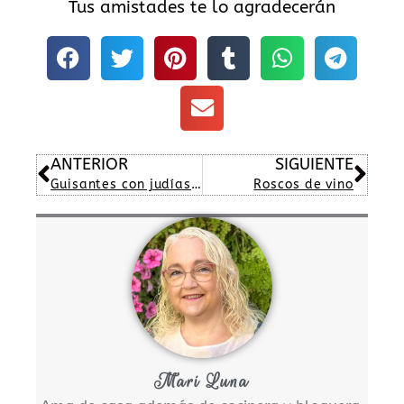
Tus amistades te lo agradecerán
Ant
Sig
ANTERIOR
SIGUIENTE
Guisantes con judías verdes y jamón
Roscos de vino
Mari Luna