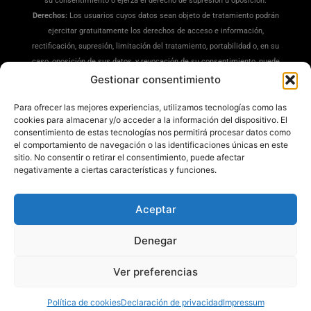
su consentimiento o ejerza el derecho de supresión u oposición.
Derechos:
Los usuarios cuyos datos sean objeto de tratamiento podrán
ejercitar gratuitamente los derechos de acceso e información,
rectificación, supresión, limitación del tratamiento, portabilidad o, en su
caso, oposición de sus datos, y revocación de su consentimiento, puede
ejercitar sus derechos en la siguiente dirección:
Gestionar consentimiento
dpd@misrecetaspreferidas.com
(adjuntando copia de su DNI), también
Para ofrecer las mejores experiencias, utilizamos tecnologías como las
puede interponer una reclamación ante la Agencia Española de
cookies para almacenar y/o acceder a la información del dispositivo. El
Protección de Datos(
www.aepd.es
)
consentimiento de estas tecnologías nos permitirá procesar datos como
Información Adicional:
Tiene a su disposición información ampliada en
el comportamiento de navegación o las identificaciones únicas en este
nuestra
Política de Privacidad
.
sitio. No consentir o retirar el consentimiento, puede afectar
negativamente a ciertas características y funciones.
Aceptar
Denegar
Mis Recetas Preferidas ®
Ver preferencias
Política de cookies
Declaración de privacidad
Impressum
Todos los derechos reservados © 2025