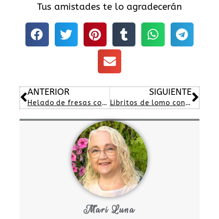
Tus amistades te lo agradecerán
Ant
Sig
ANTERIOR
SIGUIENTE
Helado de fresas con crème fraîche
Libritos de lomo con jamón serrano y queso
Mari Luna