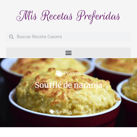
Mis Recetas Preferidas
Buscar
Buscar
Postres
Soufflé de naranja
Naranja
,
Souffle