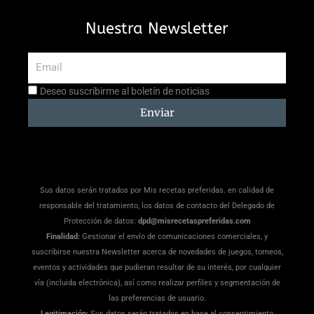
Nuestra Newsletter
Email
Aceptación
Deseo suscribirme al boletín de noticias
suscripción
Enviar
Sus datos serán tratados por Mis recetas preferidas. en calidad de
responsable del tratamiento, los datos de contacto del Delegado de
Protección de datos:
dpd@misrecetaspreferidas.com
Finalidad:
Gestionar el envío de comunicaciones comerciales, y
suscribirse nuestra Newsletter acerca de novedades de juegos, torneos,
eventos y actividades que pudieran resultar de su interés, por cualquier
vía (incluida electrónica), así como realizar perfiles y segmentación de
las preferencias de usuario.
Legitimación:
Sus datos serán tratados en base al consentimiento