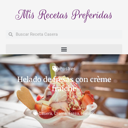
Mis Recetas Preferidas
Buscar
Buscar
Postres
Helado de fresas con crème
fraîche
Casera
,
Crema
,
Fresa
,
Helado