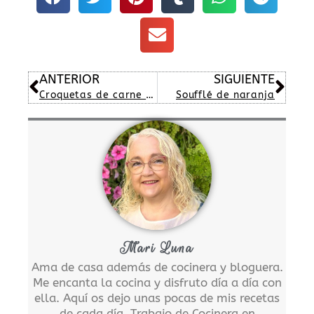
Ant
Sig
ANTERIOR
SIGUIENTE
Croquetas de carne de cocido
Soufflé de naranja
Mari Luna
Ama de casa además de cocinera y bloguera.
Me encanta la cocina y disfruto día a día con
ella. Aquí os dejo unas pocas de mis recetas
de cada día. Trabajo de Cocinera en