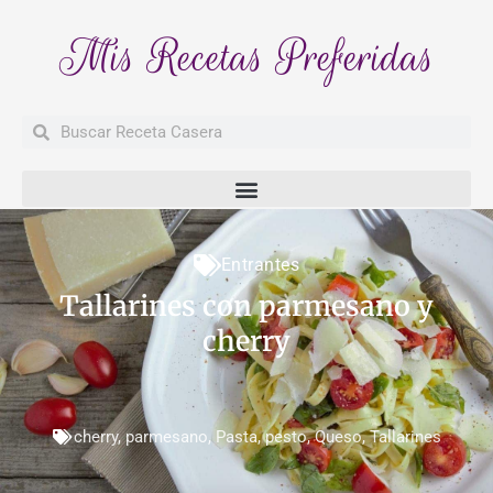
Mis Recetas Preferidas
Buscar
Buscar
Entrantes
Tallarines con parmesano y
cherry
cherry
,
parmesano
,
Pasta
,
pesto
,
Queso
,
Tallarines