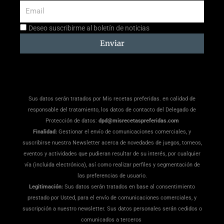
Email
Aceptación
Deseo suscribirme al boletín de noticias
suscripción
Enviar
Sus datos serán tratados por Mis recetas preferidas. en calidad de
responsable del tratamiento, los datos de contacto del Delegado de
Protección de datos:
dpd@misrecetaspreferidas.com
Finalidad:
Gestionar el envío de comunicaciones comerciales, y
suscribirse nuestra Newsletter acerca de novedades de juegos, torneos,
eventos y actividades que pudieran resultar de su interés, por cualquier
vía (incluida electrónica), así como realizar perfiles y segmentación de
las preferencias de usuario.
Legitimación:
Sus datos serán tratados en base al consentimiento
prestado por Usted, para el envío de comunicaciones comerciales, y
suscripción a nuestro newsletter. Sus datos personales serán cedidos o
comunicados a terceros