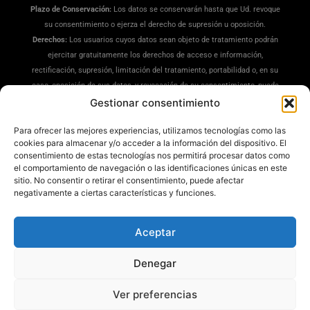
Plazo de Conservación:
Los datos se conservarán hasta que Ud. revoque
su consentimiento o ejerza el derecho de supresión u oposición.
Derechos:
Los usuarios cuyos datos sean objeto de tratamiento podrán
ejercitar gratuitamente los derechos de acceso e información,
rectificación, supresión, limitación del tratamiento, portabilidad o, en su
caso, oposición de sus datos, y revocación de su consentimiento, puede
ejercitar sus derechos en la siguiente dirección:
Gestionar consentimiento
dpd@misrecetaspreferidas.com
(adjuntando copia de su DNI), también
Para ofrecer las mejores experiencias, utilizamos tecnologías como las
puede interponer una reclamación ante la Agencia Española de
cookies para almacenar y/o acceder a la información del dispositivo. El
Protección de Datos(
www.aepd.es
)
consentimiento de estas tecnologías nos permitirá procesar datos como
Información Adicional:
Tiene a su disposición información ampliada en
el comportamiento de navegación o las identificaciones únicas en este
nuestra
Política de Privacidad
.
sitio. No consentir o retirar el consentimiento, puede afectar
negativamente a ciertas características y funciones.
Aceptar
Denegar
Mis Recetas Preferidas ®
Ver preferencias