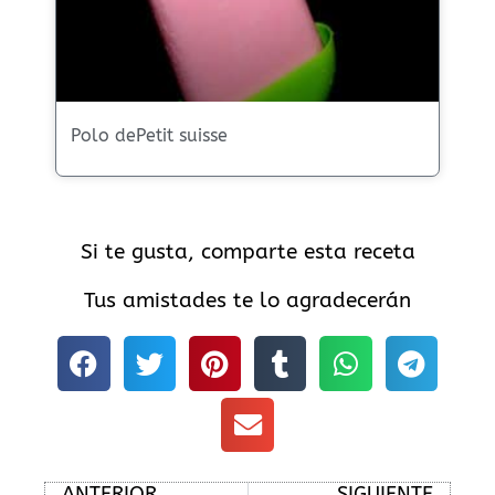
Polo dePetit suisse
Si te gusta, comparte esta receta
Tus amistades te lo agradecerán
Ant
Sig
ANTERIOR
SIGUIENTE