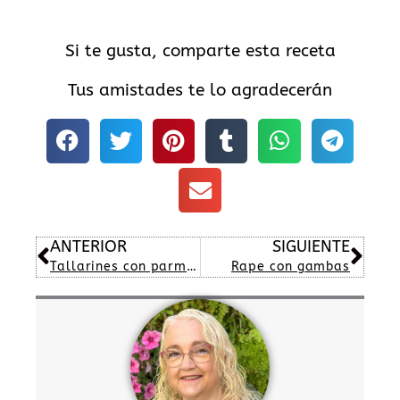
Si te gusta, comparte esta receta
Tus amistades te lo agradecerán
Ant
Sig
ANTERIOR
SIGUIENTE
Tallarines con parmesano y cherry
Rape con gambas