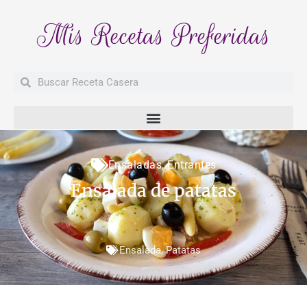
Mis Recetas Preferidas
Buscar
Buscar
Ensaladas
,
Entrantes
Ensalada de patatas
Ensalada
,
Patatas