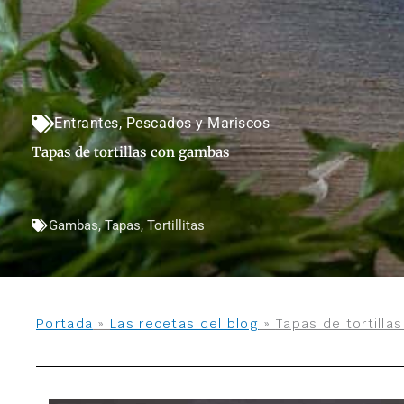
Entrantes
,
Pescados y Mariscos
Tapas de tortillas con gambas
Gambas
,
Tapas
,
Tortillitas
Portada
»
Las recetas del blog
»
Tapas de tortill