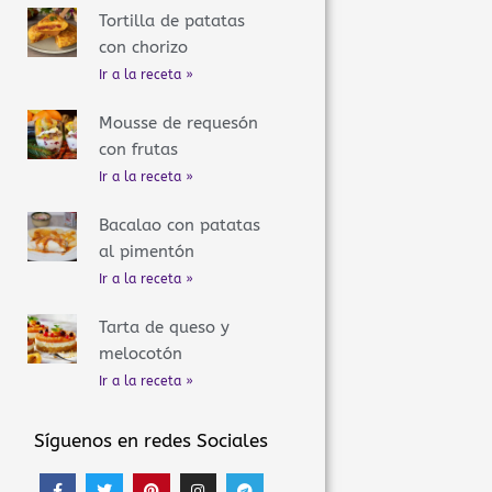
Tortilla de patatas
con chorizo
Ir a la receta »
Mousse de requesón
con frutas
Ir a la receta »
Bacalao con patatas
al pimentón
Ir a la receta »
Tarta de queso y
melocotón
Ir a la receta »
Síguenos en redes Sociales
F
T
P
I
T