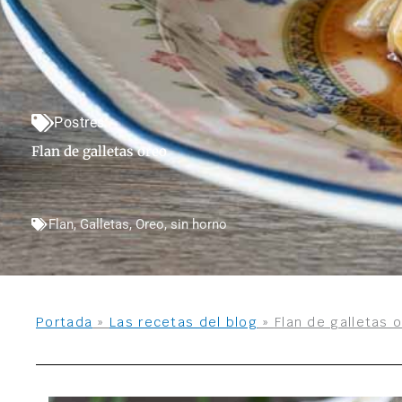
Postres
Flan de galletas oreo
Flan
,
Galletas
,
Oreo
,
sin horno
Portada
»
Las recetas del blog
»
Flan de galletas 