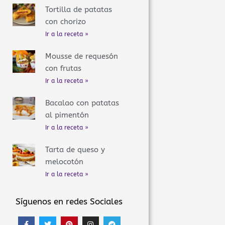
Tortilla de patatas
con chorizo
Ir a la receta »
Mousse de requesón
con frutas
Ir a la receta »
Bacalao con patatas
al pimentón
Ir a la receta »
Tarta de queso y
melocotón
Ir a la receta »
Síguenos en redes Sociales
F
T
P
I
T