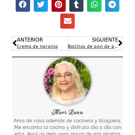
Ant
Sig
ANTERIOR
SIGUIENTE
Crema de naranja
Bollitos de pan de pita
Mari Luna
Ama de casa además de cocinera y bloguera.
Me encanta la cocina y disfruto día a día con
ella. Aquí os dejo unas pocas de mis recetas