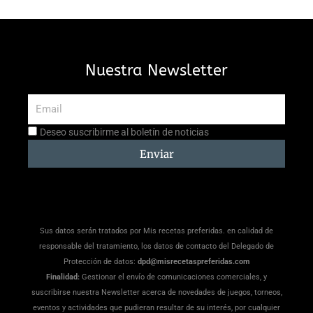
Nuestra Newsletter
Email
Aceptación
Deseo suscribirme al boletín de noticias
suscripción
Enviar
Sus datos serán tratados por Mis recetas preferidas. en calidad de
responsable del tratamiento, los datos de contacto del Delegado de
Protección de datos:
dpd@misrecetaspreferidas.com
Finalidad:
Gestionar el envío de comunicaciones comerciales, y
suscribirse nuestra Newsletter acerca de novedades de juegos, torneos,
eventos y actividades que pudieran resultar de su interés, por cualquier