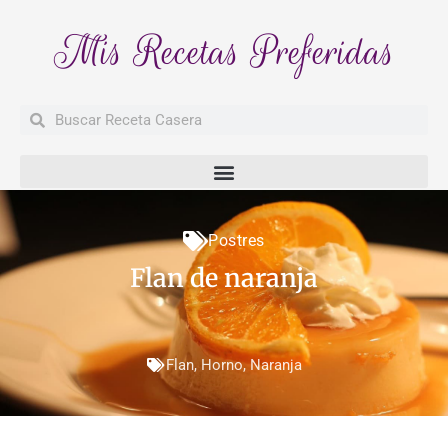
Mis Recetas Preferidas
Buscar
Buscar
Postres
Flan de naranja
Flan
,
Horno
,
Naranja